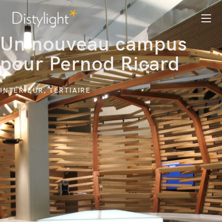
Un nouveau campus
pour Pernod Ricard
INTÉRIEUR
,
TERTIAIRE