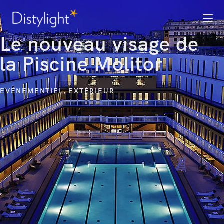
Le nouveau visage de
la Piscine Molitor
EVÉNEMENTIEL
,
EXTÉRIEUR