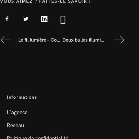
VOUS AIMEZ ? FAITES-LE SAVOIR !
Le fil lumière – Concours d’idée « Mise en lumière de la rue de la Liberté »
Deux bulles illuminent le parc du Méridien
Informations
L’agence
Réseau
Politique de confidentialité